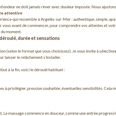
 profondeur ne doit jamais rimer avec douleur imposée. Nous ajuston
te attentive
érience qui ressemble à Argelès-sur-Mer : authentique, simple, apai
c vous avant de commencer, pour comprendre vos attentes et votre
at du moment.
déroulé, durée et sensations
on (selon le format que vous choisissez). Je vous invite à sélectio
 laisser le relâchement s’installer.
t à la fin, voici le déroulé habituel :
s à privilégier, pression souhaitée, éventuelles sensibilités. Cela
ent. Le massage commence en douceur, comme une entrée progressive