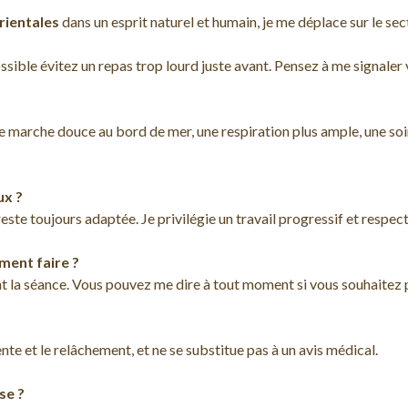
ientales
dans un esprit naturel et humain, je me déplace sur le sect
possible évitez un repas trop lourd juste avant. Pensez à me signal
marche douce au bord de mer, une respiration plus ample, une soir
ux ?
este toujours adaptée. Je privilégie un travail progressif et respec
mment faire ?
nt la séance. Vous pouvez me dire à tout moment si vous souhaitez 
ente et le relâchement, et ne se substitue pas à un avis médical.
se ?